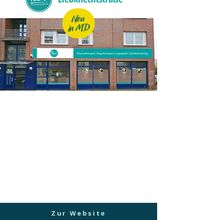
Neu
in MD
Team3 - Ihr Therapiezentrum Liebknechtstraße
Liebknechtstraße 51/53
39108 Magdeburg
Tel: 0391 –
25 444 547
E-Mail:
kontakt@team3-liebknechtstrasse.de
www.team3-therapiezentrum.de
Zur Website