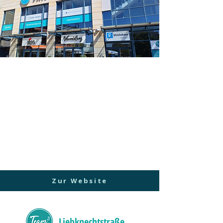
Team3 - Ihr Therapiezentrum
am Ulrichplatz
Ulrichplatz 1
39104 Magdeburg
Tel: 0391 –
990 340 75
E-Mail:
kontakt@team3-ulrichplatz.de
www.team3-therapiezentrum.de
Zur Website
Liebknechtstraße