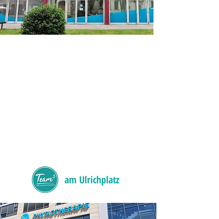
Team3 - Ihr Therapiezentrum
Magdeburg
Am Krökentor 9
39104 Magdeburg
​Tel: 0391 –
59 75 97 33
E-Mail:
kontakt@team3-magdeburg.de
www.team3-therapiezentrum.de
am Ulrichplatz