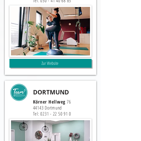
Tel:
030 - 41 40 68 85
Zur Website
DORTMUND
Körner Hellweg
76
44143 Dortmund
Tel:
0231 - 22 50 91 0