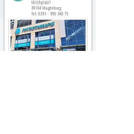
Ulrichplatz1
39104 Magdeburg
Tel:
0391 - 990 340 75
Zur Website
MEIßEN
Korfustr. 4
01662 Meißen
Tel:
03521 - 42 00 977