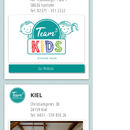
58636 Iserlohn
Tel:
02371 - 351 2222
Zur Website
KIEL
Christianspries 30
24159 Kiel
Tel:
0431 - 570 810 26