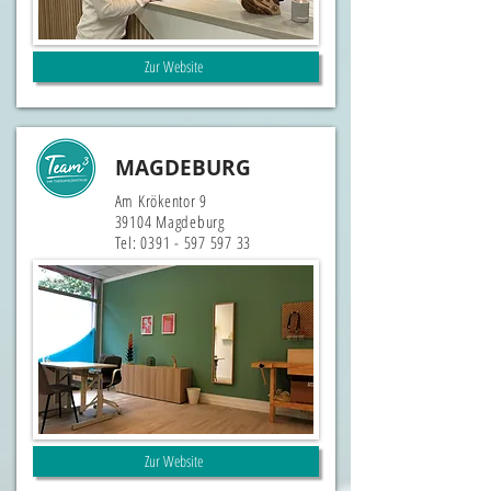
Zur Website
MAGDEBURG
Am Krökentor 9
39104 Magdeburg
Tel:
0391 - 597 597 33
Zur Website